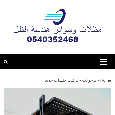
Ski
t
conten
مظلات وسواتر هندسة
تركيب جميع أعمال المظلات والسواتر وبيوت الشعر والبرجولات
والهناجر بأحدث التصاميم والأنماط في مدينة المدينة المنورة
الظل المدينة المنورة
0540352468
Home
»
برجولات
»
تركيب جلسات حديد