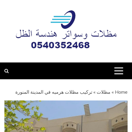
Ski
t
conten
مظلات وسواتر هندسة
تركيب جميع أعمال المظلات والسواتر وبيوت الشعر والبرجولات
والهناجر بأحدث التصاميم والأنماط في مدينة المدينة المنورة
الظل المدينة المنورة
0540352468
Home
»
مظلات
»
تركيب مظلات هرميه في المدينة المنورة