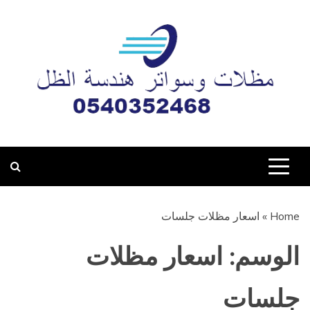
Ski
t
conten
مظلات وسواتر هندسة
تركيب جميع أعمال المظلات والسواتر وبيوت الشعر والبرجولات
والهناجر بأحدث التصاميم والأنماط في مدينة المدينة المنورة
الظل المدينة المنورة
0540352468
Home
»
اسعار مظلات جلسات
الوسم:
اسعار مظلات
جلسات