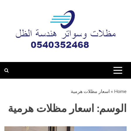
Ski
t
conten
مظلات وسواتر هندسة
تركيب جميع أعمال المظلات والسواتر وبيوت الشعر والبرجولات
والهناجر بأحدث التصاميم والأنماط في مدينة المدينة المنورة
الظل المدينة المنورة
0540352468
Home
»
اسعار مظلات هرمية
الوسم:
اسعار مظلات هرمية