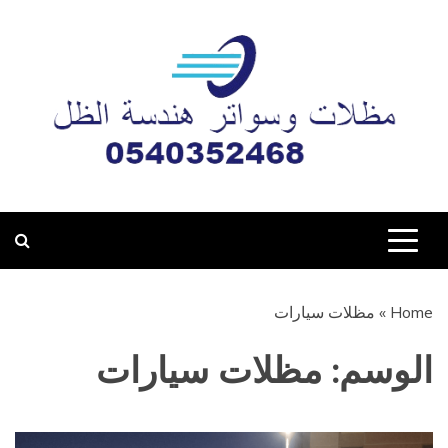
Ski
t
conten
مظلات وسواتر هندسة
تركيب جميع أعمال المظلات والسواتر وبيوت الشعر والبرجولات
والهناجر بأحدث التصاميم والأنماط في مدينة المدينة المنورة
الظل المدينة المنورة
0540352468
Home
»
مظلات سيارات
الوسم:
مظلات سيارات