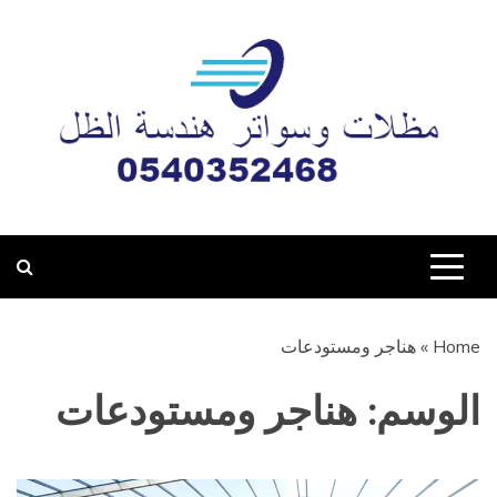
Ski
t
conten
مظلات وسواتر هندسة
تركيب جميع أعمال المظلات والسواتر وبيوت الشعر والبرجولات
والهناجر بأحدث التصاميم والأنماط في مدينة المدينة المنورة
الظل المدينة المنورة
0540352468
Home
»
هناجر ومستودعات
الوسم:
هناجر ومستودعات